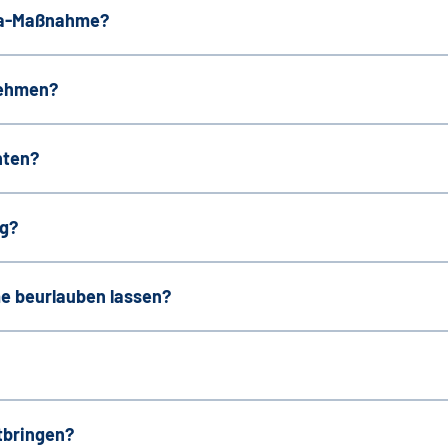
eha-Maßnahme?
nehmen?
hten?
ng?
 beurlauben lassen?
tbringen?