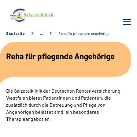
Startseite
…
Reha für pflegende Angehörige
Unsere Klinik
Reha für pflegende Angehörige
Unsere Angebote
Service
Die Salzetalklinik der Deutschen Rentenversicherung
Karriere
Westfalen bietet Patientinnen und Patienten, die
zusätzlich durch die Betreuung und Pflege von
Sozialdienste & Zuweisende
Angehörigen belastet sind, ein besonderes
Therapieangebot an.
Suche